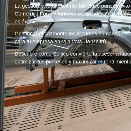
La gestión laboral eficiente fue clave para el éxi
Como dijo Ford: «Juntarse es un comienzo; manten
es éxito».
Gestionar eficazmente los recursos humanos es c
para tu empresa en Vilanova i la Geltrú.
Descubre cómo Solfico convierte la asesoría labo
optimizar tus procesos y maximizar el rendimiento