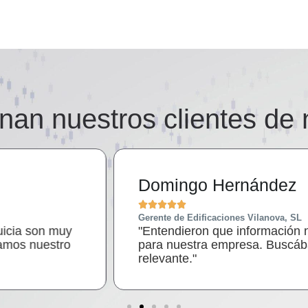
nan nuestros clientes de 
nández
Vilanova, SL
formación necesitábamos y buscaron una solución tecn
a. Buscábamos una herramienta sencilla pero que nos d