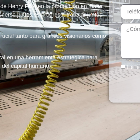
to de Henry Ford en la producción en masa.
erse juntos es progreso; trabajar juntos
rucial
tanto para grandes visionarios como
ral en una herramienta estratégica para
 del capital humano.
He le