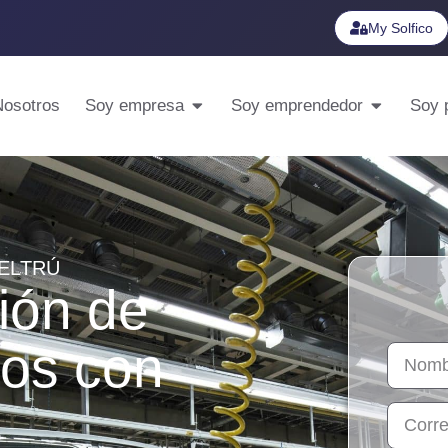
My Solfico
Nosotros
Soy empresa
Soy emprendedor
Soy p
GELTRÚ
ión de
os con
s