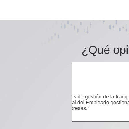
¿Qué opi
Domingo Her





Gerente de Edificaciones 
e la franquicia son muy
"Entendieron que in
ado gestionamos nuestro
para nuestra empres
relevante."