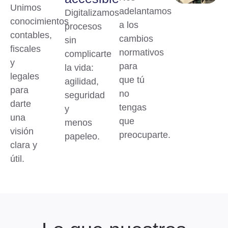
Unimos
adelantamos
Digitalizamos
conocimientos
a los
procesos
contables,
cambios
sin
fiscales
normativos
complicarte
y
para
la vida:
legales
que tú
agilidad,
para
no
seguridad
darte
tengas
y
una
que
menos
visión
preocuparte.
papeleo.
clara y
útil.