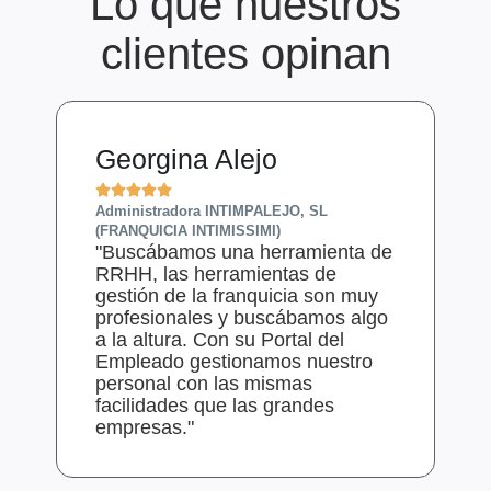
Lo que nuestros
clientes opinan
Georgina Alejo
D






Administradora INTIMPALEJO, SL
Ge
"
(FRANQUICIA INTIMISSIMI)
"Buscábamos una herramienta de
n
RRHH, las herramientas de
s
gestión de la franquicia son muy
p
profesionales y buscábamos algo
B
a la altura. Con su Portal del
s
Empleado gestionamos nuestro
i
personal con las mismas
facilidades que las grandes
empresas."