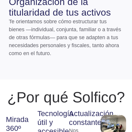
Organización de la
titularidad de tus activos
Te orientamos sobre cómo estructurar tus
bienes —
individual, conjunta, familiar o a través
de otras fórmulas
— para que se adapten a tus
necesidades personales y fiscales, tanto ahora
como en el futuro.
¿Por qué Solfico?
Tecnología
Actualización
Mirada
útil y
constante
360º
accesible
Nos