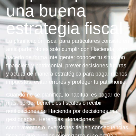
una buena
estrategia fiscal
La planificación fiscal para particulares consiste en
anticiparte. No es solo cumplir con Hacienda, sino
hacerlo de forma inteligente
: conocer tu situación
financiera y patrimonial, prever decisiones futuras
y actuar de manera estratégica para pagar menos
impuestos, evitar errores y proteger tu patrimonio.
Cuando no se planifica, lo habitual es pagar de
más, perder beneficios fiscales o recibir
notificaciones de Hacienda por decisiones mal
gestionadas. Herencias, donaciones,
compraventas o inversiones tienen consecuencias
fiscales que pueden minimizarse si se actúa a