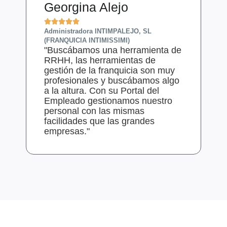
Georgina Alejo
D






Administradora INTIMPALEJO, SL
Ge
"
(FRANQUICIA INTIMISSIMI)
"Buscábamos una herramienta de
n
RRHH, las herramientas de
s
gestión de la franquicia son muy
p
profesionales y buscábamos algo
B
a la altura. Con su Portal del
s
Empleado gestionamos nuestro
i
personal con las mismas
facilidades que las grandes
empresas."