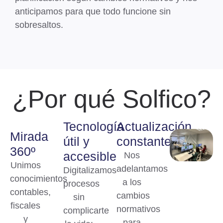
anticipamos para que todo funcione sin
sobresaltos.
¿Por qué Solfico?
Tecnología
Actualización
Mirada
útil y
constante
360º
accesible
Nos
Unimos
adelantamos
Digitalizamos
conocimientos
a los
procesos
contables,
cambios
sin
fiscales
normativos
complicarte
y
para