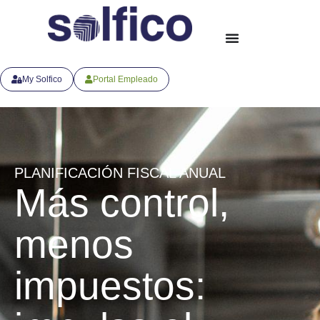
My Solfico
Portal Empleado
PLANIFICACIÓN FISCAL ANUAL
Más control,
menos
impuestos: