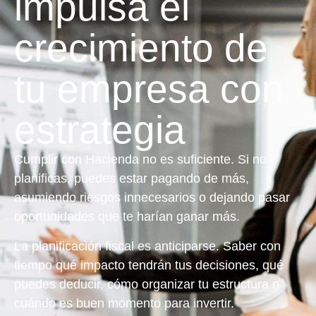
impulsa el
crecimiento de
tu empresa con
estrategia
Cumplir con Hacienda no es suficiente.
Si no
planificas, puedes estar pagando de más,
asumiendo riesgos innecesarios o dejando pasar
oportunidades que te harían ganar más
.
La planificación fiscal es anticiparse. Saber con
tiempo qué impacto tendrán tus decisiones, qué
puedes deducir, cómo organizar tu estructura o
cuándo es buen momento para invertir.