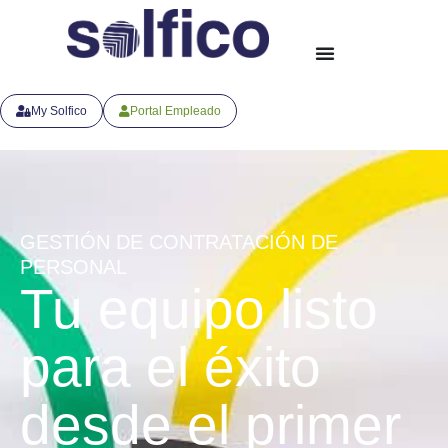
My Solfico
Portal Empleado
GESTIÓN DE CONTRATACIÓN DE
PERSONAL
Tu equipo listo
para el éxito
desde el primer