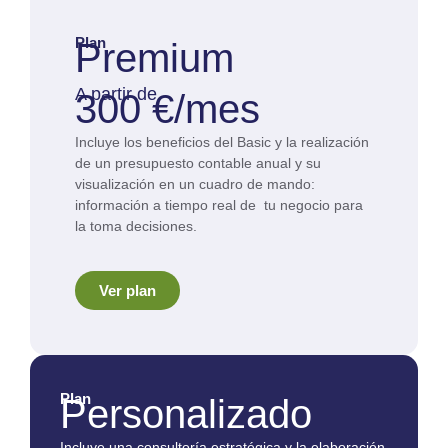
Plan
Premium
A partir de
300 €/mes
Incluye los beneficios del Basic y la realización
de un presupuesto contable anual y su
visualización en un cuadro de mando:
información a tiempo real de tu negocio para
la toma decisiones.
Ver plan
Plan
Personalizado
Incluye una consultoría estratégica y la elaboración