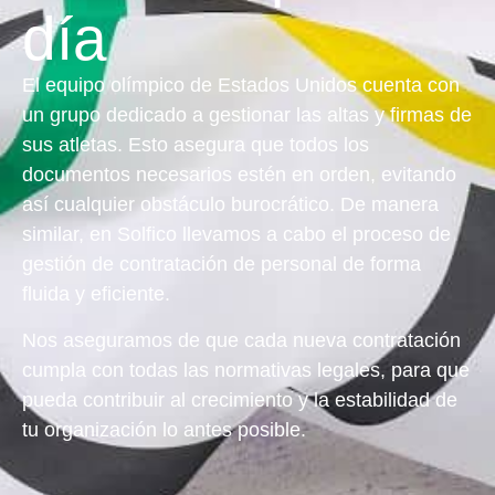
día
El equipo olímpico de Estados Unidos cuenta con
un grupo dedicado a gestionar las altas y firmas de
sus atletas. Esto asegura que todos los
documentos necesarios estén en orden, evitando
así cualquier obstáculo burocrático. De manera
similar, en Solfico llevamos a cabo el proceso de
gestión de contratación de personal de forma
fluida y eficiente.
Nos aseguramos de que cada nueva contratación
cumpla con todas las normativas legales, para que
pueda contribuir al crecimiento y la estabilidad de
tu organización lo antes posible.