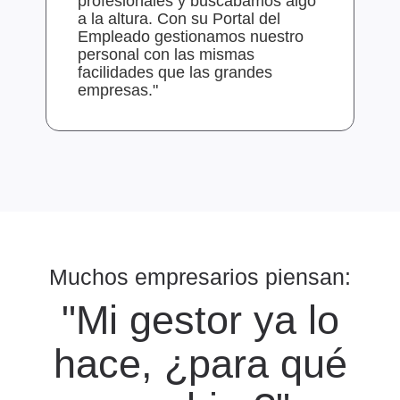
profesionales y buscábamos algo
B
a la altura. Con su Portal del
s
Empleado gestionamos nuestro
i
personal con las mismas
facilidades que las grandes
empresas."
Muchos empresarios piensan:
"Mi gestor ya lo
hace, ¿para qué