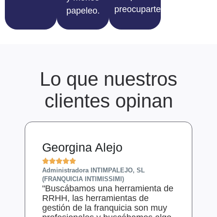
preocuparte.
papeleo.
Lo que nuestros
clientes opinan
Georgina Alejo
D






Administradora INTIMPALEJO, SL
Ge
"
(FRANQUICIA INTIMISSIMI)
"Buscábamos una herramienta de
n
RRHH, las herramientas de
s
gestión de la franquicia son muy
p