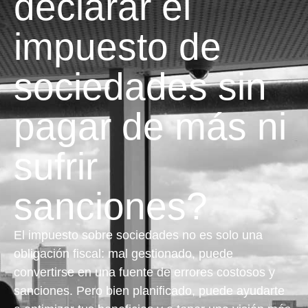
declarar el
impuesto de
sociedades sin
pagar de más ni
sufrir
sanciones?
El impuesto sobre sociedades no es solo una
obligación fiscal: mal gestionado, puede
convertirse en una fuente de errores costosos y
sanciones. Pero bien planificado, puede ayudarte