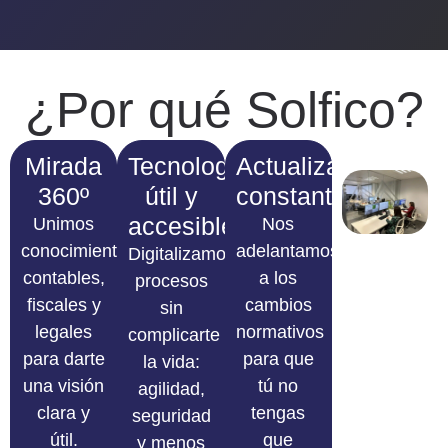
¿Por qué Solfico?
Mirada
Tecnología
Actualización
360º
útil y
constante
accesible
Unimos
Nos
conocimientos
adelantamos
Digitalizamos
contables,
a los
procesos
fiscales y
cambios
sin
legales
normativos
complicarte
para darte
para que
la vida:
una visión
tú no
agilidad,
clara y
tengas
seguridad
útil.
que
y menos