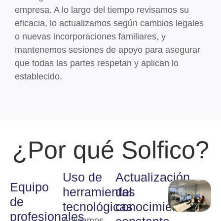
empresa. A lo largo del tiempo
revisamos su
eficacia, lo actualizamos según cambios legales
o nuevas incorporaciones familiares
, y
mantenemos sesiones de apoyo para asegurar
que todas las partes respetan y aplican lo
establecido.
¿Por qué Solfico?
Uso de
Actualización
Equipo
herramientas
del
de
tecnológicas
conocimiento
profesionales
Aplicamos