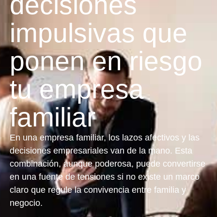
decisiones
impulsivas que
ponen en riesgo
tu empresa
familiar
En una empresa familiar, los lazos afectivos y las
decisiones empresariales van de la mano. Esta
combinación, aunque poderosa, puede convertirse
en una fuente de tensiones si no existe un marco
claro que regule la convivencia entre familia y
negocio.