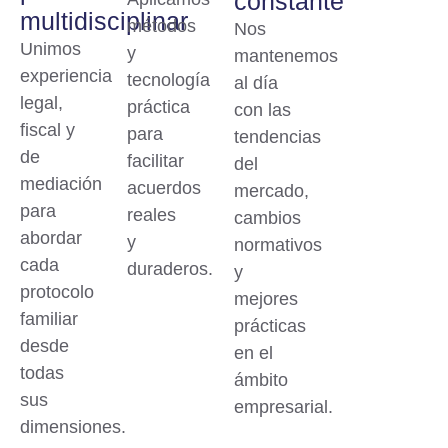
constante
multidisciplinar
métodos
Nos
Unimos
y
mantenemos
experiencia
tecnología
al día
legal,
práctica
con las
fiscal y
para
tendencias
de
facilitar
del
mediación
acuerdos
mercado,
para
reales
cambios
abordar
y
normativos
cada
duraderos.
y
protocolo
mejores
familiar
prácticas
desde
en el
todas
ámbito
sus
empresarial.
dimensiones.