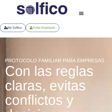
My Solfico
Portal Empleado
PROTOCOLO FAMILIAR PARA EMPRESAS
Con las reglas
claras, evitas
conflictos y