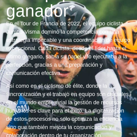
ganador
En el Tour de Francia de 2022, el equipo ciclista
Jumbo-Visma dominó la competencia con una
estrategia impecable y una coordinación de equipo
excepcional. Cada ciclista, desde el líder hasta el
último gregario, sabía su papel y lo ejecutaba a la
perfección, gracias a una preparación y
comunicación efectiva.
Así como en el ciclismo de élite, donde la
sincronización y el trabajo en equipo son cruciales,
en el mundo empresarial la gestión de recursos
humanos es clave para el éxito. La digitalización
de estos procesos no solo optimiza la eficiencia
sino que también mejora la comunicación y
colaboración dentro de tu organización.