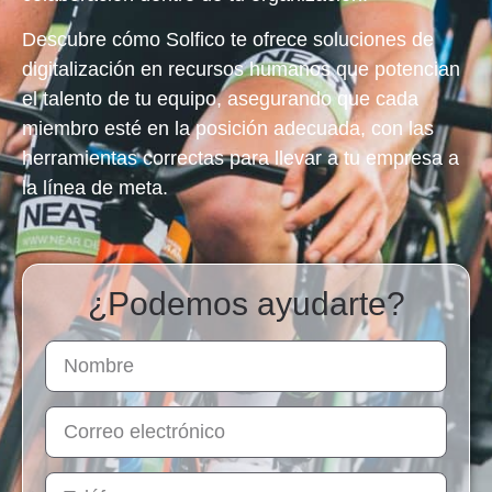
Descubre cómo Solfico te ofrece soluciones de
digitalización en recursos humanos que potencian
el talento de tu equipo
, asegurando que cada
miembro esté en la posición adecuada, con las
herramientas correctas para llevar a tu empresa a
la línea de meta.
¿Podemos ayudarte?