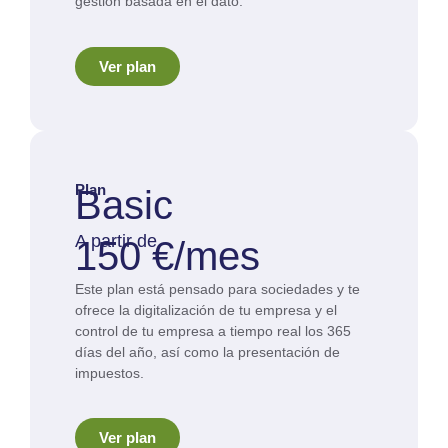
gestión basada en el dato.
Ver plan
Plan
Basic
A partir de
150 €/mes
Este plan está pensado para sociedades y te
ofrece la digitalización de tu empresa y el
control de tu empresa a tiempo real los 365
días del año, así como la presentación de
impuestos.
Ver plan