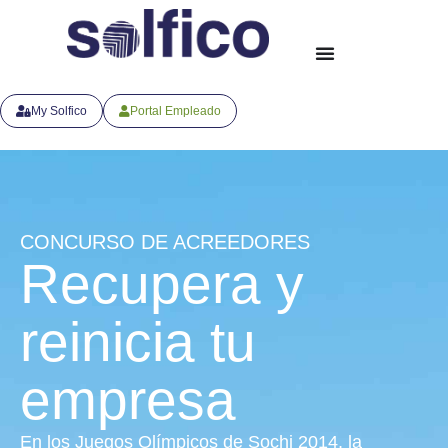
My Solfico
Portal Empleado
CONCURSO DE ACREEDORES
Recupera y
reinicia tu
empresa
En los Juegos Olímpicos de Sochi 2014, la