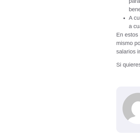
para
bene
A cu
a cu
En estos 
mismo por
salarios 
Si quiere