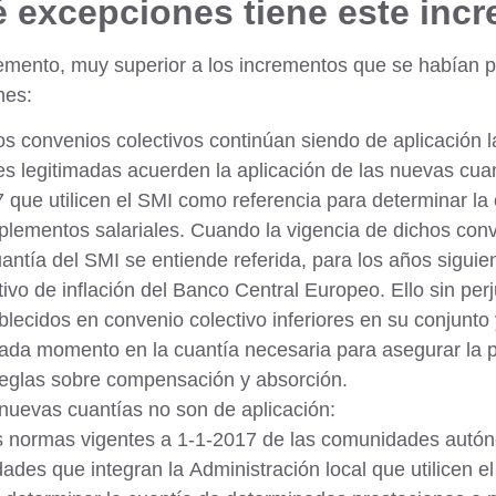
 excepciones tiene este inc
emento, muy superior a los incrementos que se habían pr
nes:
los
convenios colectivos
continúan siendo de aplicación l
es legitimadas acuerden la aplicación de las nuevas cuan
 que utilicen el SMI como referencia para determinar la 
lementos salariales. Cuando la vigencia de dichos conv
uantía del SMI se entiende referida, para los años siguie
tivo de inflación del Banco Central Europeo. Ello sin per
blecidos en convenio colectivo inferiores en su conjunto
ada momento en la cuantía necesaria para asegurar la p
reglas sobre compensación y absorción.
nuevas cuantías no son de aplicación:
s normas vigentes a 1-1-2017 de las comunidades autó
dades que integran la
Administración local
que utilicen e