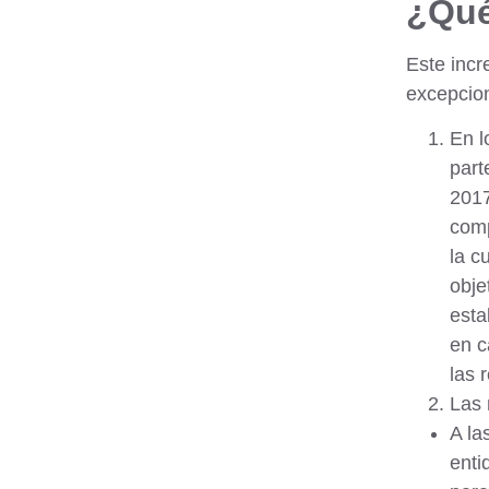
¿Qué
Este incr
excepcio
En 
part
2017
comp
la c
obje
esta
en c
las 
Las 
A la
enti