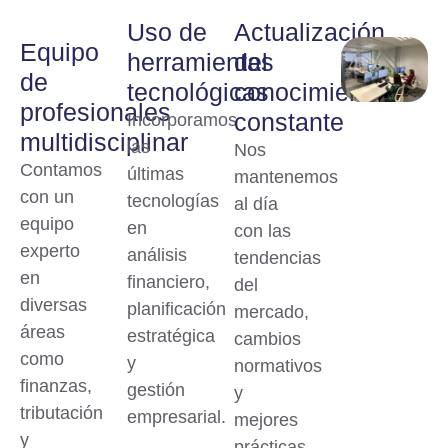
Uso de
Actualización
Equipo
herramientas
del
de
tecnológicas
conocimiento
profesionales
constante
Incorporamos
multidisciplinar
las
Nos
Contamos
últimas
mantenemos
con un
tecnologías
al día
equipo
en
con las
experto
análisis
tendencias
en
financiero,
del
diversas
planificación
mercado,
áreas
estratégica
cambios
como
y
normativos
finanzas,
gestión
y
tributación
empresarial.
mejores
y
prácticas