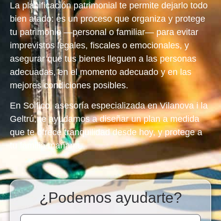
La planificación patrimonial te permite dejarlo todo
bien atado: es un proceso que organiza y protege
tu patrimonio —personal o familiar— para evitar
imprevistos legales, fiscales o emocionales, y
asegurar que tus bienes lleguen a las personas
adecuadas, en el momento adecuado y en las
mejores condiciones posibles.
En Solfico, asesoría especializada en Vilanova i la
Geltrú, te ayudamos a diseñar un plan a medida
que te ofrece tranquilidad desde hoy, y protege a
tu familia mañana.
¿Podemos ayudarte?