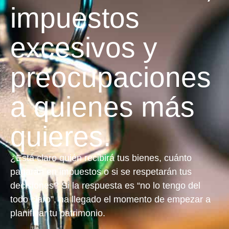
impuestos
excesivos y
preocupaciones
a quienes más
quieres.
¿Está claro quién recibirá tus bienes, cuánto
pagarán en impuestos o si se respetarán tus
decisiones? Si la respuesta es “no lo tengo del
todo claro”, ha llegado el momento de empezar a
planificar tu patrimonio.