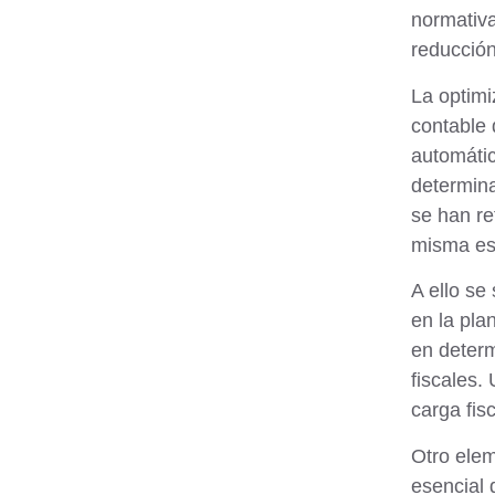
normativa
reducción
La optimi
contable 
automátic
determina
se han re
misma est
A ello se
en la pla
en determ
fiscales.
carga fis
Otro elem
esencial 