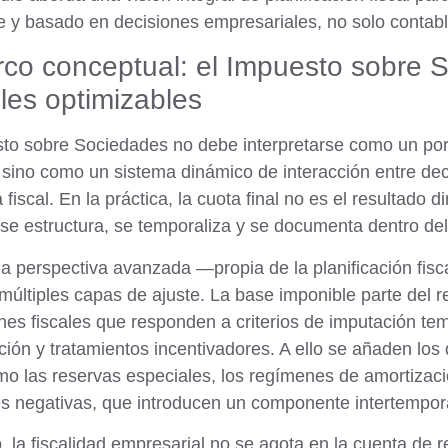
e y basado en decisiones empresariales, no solo contabl
rco conceptual: el Impuesto sobre
les optimizables
to sobre Sociedades no debe interpretarse como un porce
, sino como un
sistema dinámico de interacción entre de
 fiscal. En la práctica, la cuota final no es el resultado
 se estructura, se temporaliza y se documenta dentro d
 perspectiva avanzada —propia de la planificación fis
últiples capas de ajuste.
La base imponible parte del r
nes fiscales que responden a criterios de imputación temp
ción y tratamientos incentivadores. A ello se añaden los 
mo las reservas especiales, los regímenes de amortiza
s negativas, que introducen un componente intertemporal
 la fiscalidad empresarial no se agota en la cuenta de 