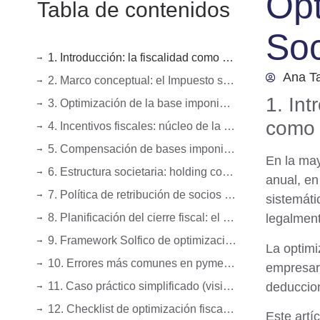
Opt
Tabla de contenidos
So
1. Introducción: la fiscalidad como palanca de gestión empresarial, no como coste inevitable
Ana T
2. Marco conceptual: el Impuesto sobre Sociedades como sistema de variables optimizables
1. Int
3. Optimización de la base imponible: ajustes contables-fiscales clave
como 
4. Incentivos fiscales: núcleo de la optimización avanzada
5. Compensación de bases imponibles negativas (BINs): planificación intertemporal
En la may
6. Estructura societaria: holding como herramienta de eficiencia fiscal
anual, e
7. Política de retribución de socios y administradores
sistemáti
8. Planificación del cierre fiscal: el verdadero punto de control
legalment
9. Framework Solfico de optimización fiscal (modelo operativo)
La optimi
10. Errores más comunes en pymes (y su impacto real)
empresari
deduccio
11. Caso práctico simplificado (visión CFO)
12. Checklist de optimización fiscal para pymes
Este artí