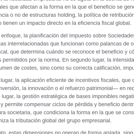
ales que afectan a la forma en la que el beneficio se gen
ncia o no de estructuras holding, la política de retribució
 tienen un impacto directo en la eficiencia fiscal global.
 enfoque, la planificación del Impuesto sobre Sociedade
cas interrelacionadas que funcionan como palancas de op
scal
, que determina cuándo se reconoce el beneficio y cóm
permitidos por la norma. En segundo lugar, la
intensid
men de costes, sino como su correcta calificación, imputa
 lugar, la
aplicación eficiente de incentivos fiscales
, que 
nversión, la innovación o el refuerzo patrimonial— en redu
 lugar, la
gestión estratégica de bases imponibles negat
y permite compensar ciclos de pérdida y beneficio dentro
ura societaria
, que condiciona la forma en la que se cons
miza la tributación global del grupo empresarial.
to, estas dimensiones no operan de forma aislada, sino 