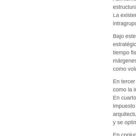
estructur
La existe
intragrupo
Bajo este
estratégi
tiempo fi
márgenes 
como volu
En tercer
como la i
En cuarto
impuesto 
arquitect
y se opti
En conjun