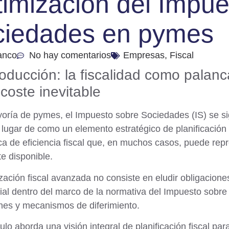
imización del Impue
ciedades en pymes
anco
No hay comentarios
Empresas
,
Fiscal
roducción: la fiscalidad como palan
coste inevitable
oría de pymes, el Impuesto sobre Sociedades (IS) se s
n lugar de como un
elemento estratégico de planificación 
ca de eficiencia fiscal que, en muchos casos, puede rep
e disponible.
zación fiscal avanzada no consiste en eludir obligaciones
al dentro del marco de la normativa del Impuesto sobre
nes y mecanismos de diferimiento.
culo aborda una
visión integral de planificación fiscal