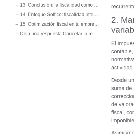
13. Conclusión: la fiscalidad como ventaja competitiva
recurrent
14. Enfoque Solfico: fiscalidad integrada en la estrategia empresarial
2. Ma
15. Optimización fiscal en tu empresa
variab
Deja una respuesta Cancelar la respuesta
El Impues
contable
normativa
actividad
Desde una
suma de m
correccio
de valora
fiscal
, co
imponible
Asimismo,