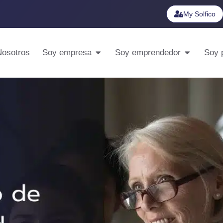
My Solfico
Nosotros
Soy empresa
Soy emprendedor
Soy p