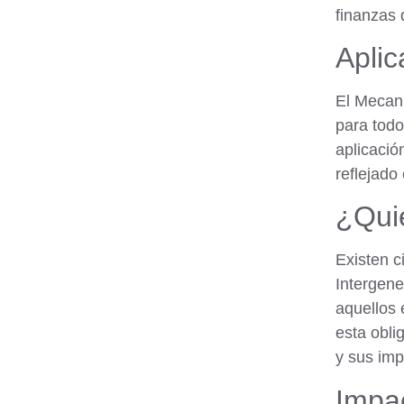
finanzas 
Aplic
El Mecani
para todo
aplicació
reflejado
¿Qui
Existen c
Intergene
aquellos 
esta obli
y sus imp
Impac