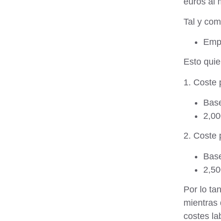
euros al 
Tal y com
Empr
Esto quie
1. Coste 
Base
2,00
2. Coste 
Base
2,50
Por lo ta
mientras 
costes la