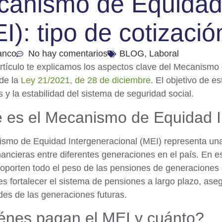
anismo de Equidad 
I): tipo de cotizaci
anco
No hay comentarios
BLOG
,
Laboral
rtículo te explicamos los aspectos clave del Mecanismo
 de la
Ley 21/2021, de 28 de diciembre
. El objetivo de es
 y la estabilidad del sistema de seguridad social.
 es el Mecanismo de Equidad I
smo de Equidad Intergeneracional (MEI) representa una 
nancieras entre diferentes generaciones en el país. En 
oporten todo el peso de las pensiones de generaciones 
 es fortalecer el sistema de pensiones a largo plazo, as
es de las generaciones futuras.
énes pagan el MEI y cuánto?