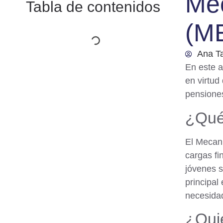
Mec
Tabla de contenidos
(ME
Ana T
En este a
en virtud
pensiones
¿Qué
El Mecani
cargas fi
jóvenes s
principal
necesidad
¿Qui