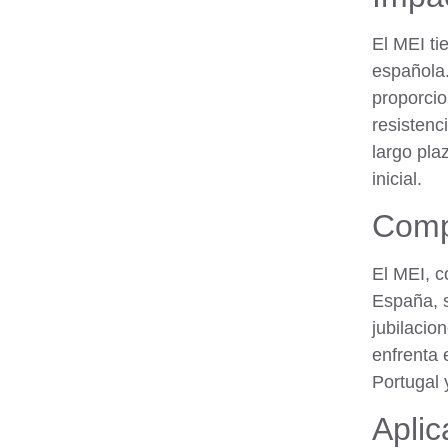
El MEI ti
española.
proporcio
resistenc
largo pla
inicial.
Comp
El MEI, c
España, s
jubilacio
enfrenta 
Portugal 
Aplic