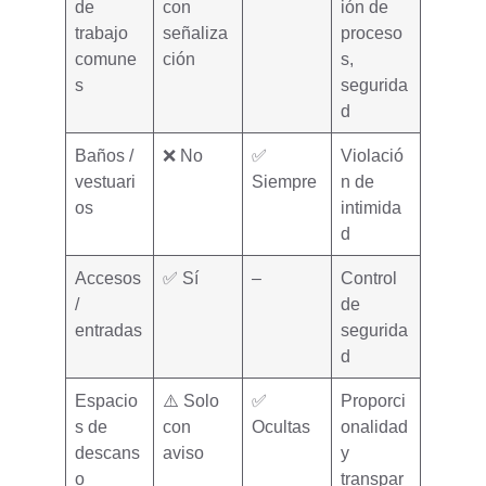
de
con
ión de
trabajo
señaliza
proceso
comune
ción
s,
s
segurida
d
Baños /
❌ No
✅
Violació
vestuari
Siempre
n de
os
intimida
d
Accesos
✅ Sí
–
Control
/
de
entradas
segurida
d
Espacio
⚠️ Solo
✅
Proporci
s de
con
Ocultas
onalidad
descans
aviso
y
o
transpar